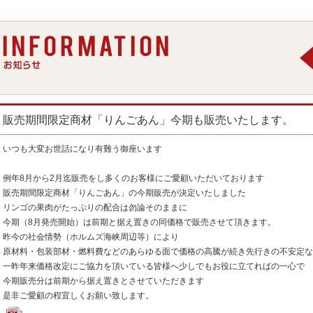
販売期間限定商材「りんごあん」今期も販売いたします。
いつも大変お世話になり有難う御座います
例年8月から2月迄販売をし多くのお客様にご愛顧いただいております
販売期間限定商材「りんごあん」の今期販売が決定いたしました
リンゴの果肉がたっぷりの配合は勿論そのままに
今期（8月発売開始）は前期と据え置きの同価格で販売させて頂きます。
昨今の社会情勢（ホルムズ海峡周辺等）により
原材料・包装部材・燃料費などのあらゆる面で価格の高騰が続き先行きの不安定な
一昨年来価格改定にご協力を頂いている皆様へ少しでもお役に立てればの一心で
今期販売分は前期から据え置きとさせていただきます
是非ご愛顧の程宜しくお願い致します。