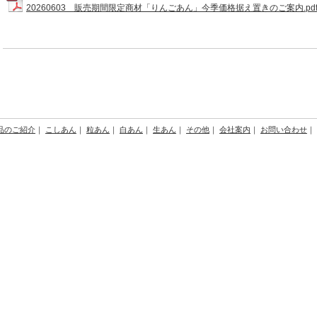
20260603 販売期間限定商材「りんごあん」今季価格据え置きのご案内.pd
品のご紹介
｜
こしあん
｜
粒あん
｜
白あん
｜
生あん
｜
その他
｜
会社案内
｜
お問い合わせ
｜